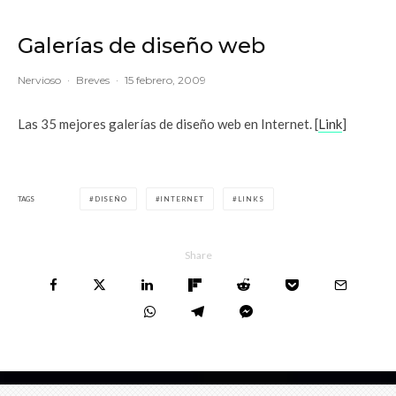
Galerías de diseño web
Nervioso
·
Breves
·
15 febrero, 2009
Las 35 mejores galerías de diseño web en Internet. [
Link
]
TAGS
DISEÑO
INTERNET
LINKS
Share