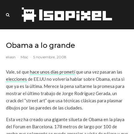
Obama a lo grande
eliasn
·
Misc
·
5 noviembre, 2008
Vale, sé que
hace unos días prometí
que una vez pasaran las
elecciones
de EE.UU no volvería hablar sobre Obama, esta si
que ya es la última. Merece la pena saltarme la promesa para
mostrar el último trabajo de Jorge Rodríguez Gerada, un
crack del “street art” que usa técnicas clásicas para plasmar
dibujos por las paredes de las ciudades.
Esta vez ha creado una gigante silueta de Obama en la playa
del Forum en Barcelona. 178 metros de largo por 100 de
ancho que solamente se puede apreciar a vista de pájaro y que