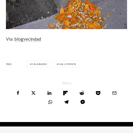
Vía:
blogvecindad
TAGS
CALABAZAS
HALLOWEEN
Share