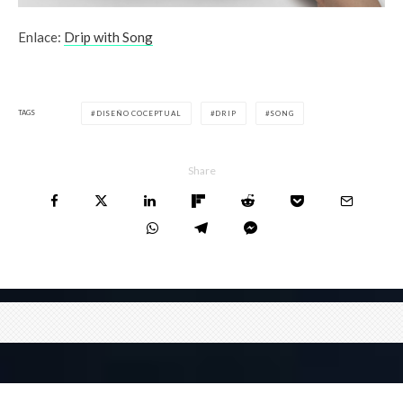
Enlace:
Drip with Song
TAGS
DISEÑO COCEPTUAL
DRIP
SONG
Share