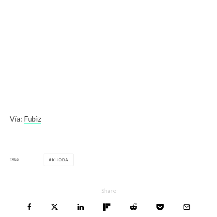
Vía:
Fubiz
TAGS
KHODA
Share