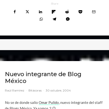
Share
Nuevo integrante de Blog
México
Raúl Ramírez
·
Bitácoras
·
30 octubre, 2004
No se de donde salio
Omar Pulido
, nuevo integrante del staff
de Blogs México. Ya somos 2 😉