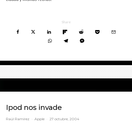
Share
Ipod nos invade
Raúl Ramírez
·
Apple
·
27 octubre, 2004