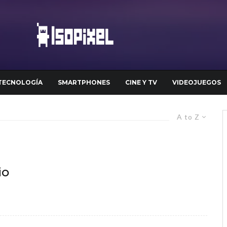
TECNOLOGÍA
SMARTPHONES
CINE Y TV
VIDEOJUEGOS
A to Z
io