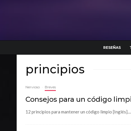
RESEÑAS
principios
Nervioso
·
Breves
Consejos para un código limp
12 principios para mantener un código limpio [Inglés]....