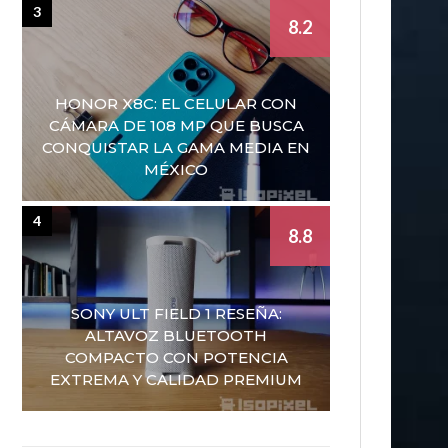
3
8.2
HONOR X8C: EL CELULAR CON
CÁMARA DE 108 MP QUE BUSCA
CONQUISTAR LA GAMA MEDIA EN
MÉXICO
4
8.8
SONY ULT FIELD 1 RESEÑA:
ALTAVOZ BLUETOOTH
COMPACTO CON POTENCIA
EXTREMA Y CALIDAD PREMIUM