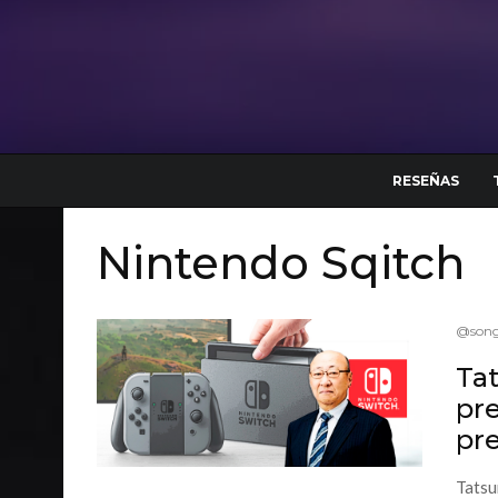
RESEÑAS
Nintendo Sqitch
@song
Ta
pr
pr
Tatsu