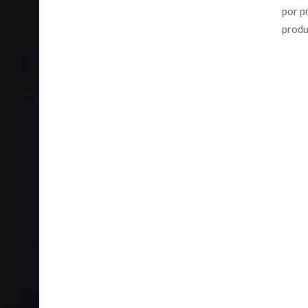
por p
produ