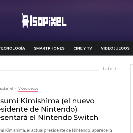
TECNOLOGÍA
SMARTPHONES
CINE Y TV
VIDEOJUEGOS
Latest
odaniel
·
Videojuegos
tsumi Kimishima (el nuevo
esidente de Nintendo)
esentará el Nintendo Switch
mi Kimishima, el actual presidente de Nintendo, aparecerá