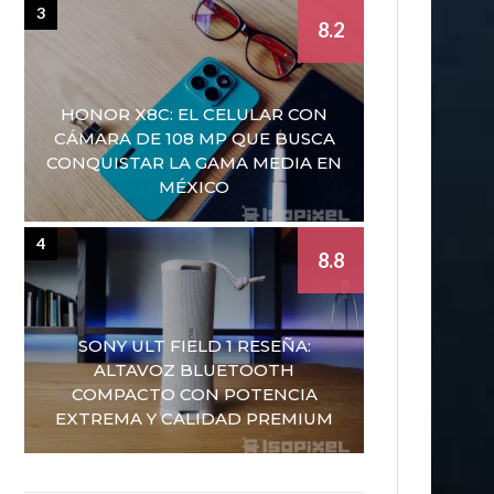
3
8.2
HONOR X8C: EL CELULAR CON
CÁMARA DE 108 MP QUE BUSCA
CONQUISTAR LA GAMA MEDIA EN
MÉXICO
4
8.8
SONY ULT FIELD 1 RESEÑA:
ALTAVOZ BLUETOOTH
COMPACTO CON POTENCIA
EXTREMA Y CALIDAD PREMIUM