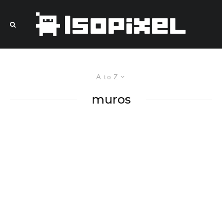
A to Z
muros