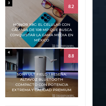
3
8.2
HONOR X8C: EL CELULAR CON
CÁMARA DE 108 MP QUE BUSCA
CONQUISTAR LA GAMA MEDIA EN
MÉXICO
4
8.8
SONY ULT FIELD 1 RESEÑA:
ALTAVOZ BLUETOOTH
COMPACTO CON POTENCIA
EXTREMA Y CALIDAD PREMIUM