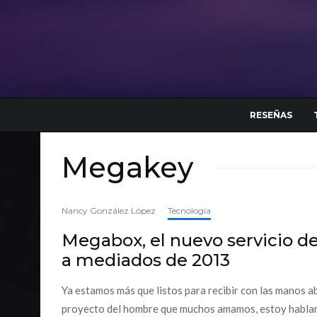
RESEÑAS
Megakey
Nancy González López
·
Tecnología
Megabox, el nuevo servicio d
a mediados de 2013
Ya estamos más que listos para recibir con las manos ab
proyecto del hombre que muchos amamos, estoy habland