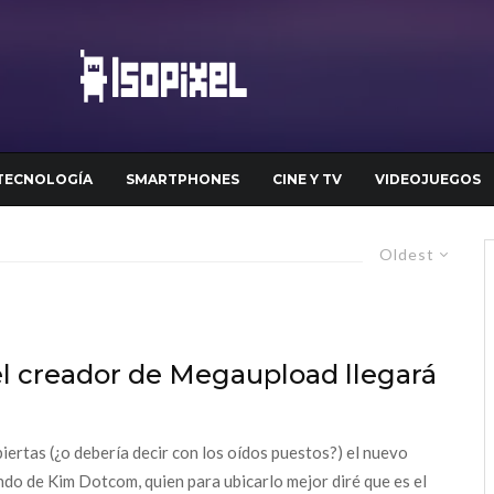
TECNOLOGÍA
SMARTPHONES
CINE Y TV
VIDEOJUEGOS
Oldest
el creador de Megaupload llegará
iertas (¿o debería decir con los oídos puestos?) el nuevo
o de Kim Dotcom, quien para ubicarlo mejor diré que es el