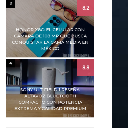
3
8.2
HONOR X8C: EL CELULAR CON
CÁMARA DE 108 MP QUE BUSCA
CONQUISTAR LA GAMA MEDIA EN
MÉXICO
4
8.8
SONY ULT FIELD 1 RESEÑA:
ALTAVOZ BLUETOOTH
COMPACTO CON POTENCIA
EXTREMA Y CALIDAD PREMIUM