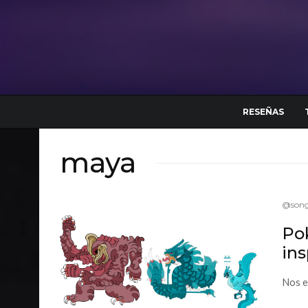
RESEÑAS
maya
@song
Po
ins
Nos e