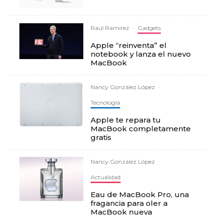
Raúl Ramírez
·
Gadgets
Apple “reinventa” el
notebook y lanza el nuevo
MacBook
Nancy González López
·
Tecnología
Apple te repara tu
MacBook completamente
gratis
Nancy González López
·
Actualidad
Eau de MacBook Pro, una
fragancia para oler a
MacBook nueva