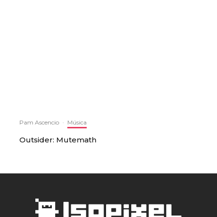
Pam Ascencio
·
Música
Outsider: Mutemath