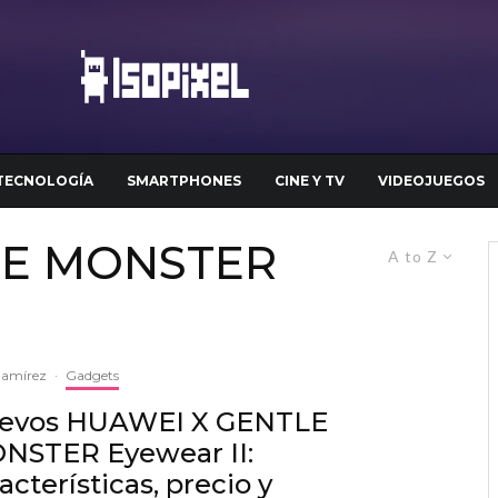
TECNOLOGÍA
SMARTPHONES
CINE Y TV
VIDEOJUEGOS
LE MONSTER
A to Z
Ramírez
·
Gadgets
evos HUAWEI X GENTLE
NSTER Eyewear II:
acterísticas, precio y