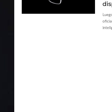
dis
Luego
ofici
inteli