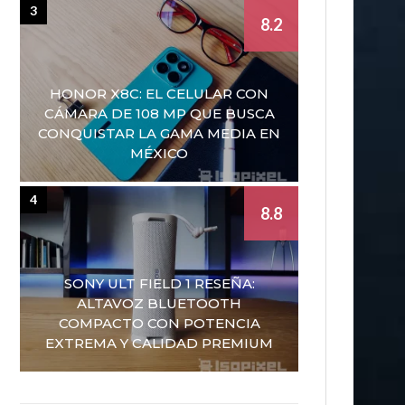
3
8.2
HONOR X8C: EL CELULAR CON
CÁMARA DE 108 MP QUE BUSCA
CONQUISTAR LA GAMA MEDIA EN
MÉXICO
4
8.8
SONY ULT FIELD 1 RESEÑA:
ALTAVOZ BLUETOOTH
COMPACTO CON POTENCIA
EXTREMA Y CALIDAD PREMIUM