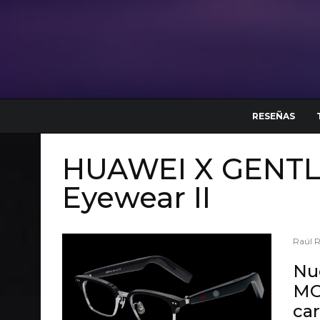
RESEÑAS
HUAWEI X GENT
Eyewear II
Raúl 
Nu
MO
car