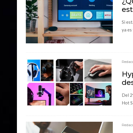
¿Qu
es
Si es
ya es
Redacc
Hy
de
Del 2
Hot S
Redacc