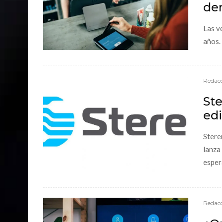
de
Las v
años.
Redacc
St
edi
Stere
lanza
espera
Redacc