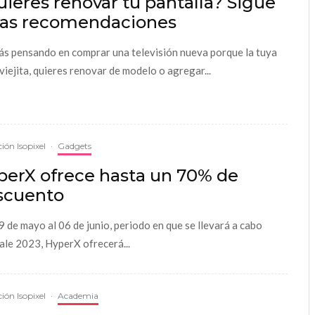
ieres renovar tu pantalla? Sigue
tas recomendaciones
tás pensando en comprar una televisión nueva porque la tuya
 viejita, quieres renovar de modelo o agregar...
ión Isopixel
·
Gadgets
perX ofrece hasta un 70% de
scuento
9 de mayo al 06 de junio, periodo en que se llevará a cabo
ale 2023, HyperX ofrecerá...
ión Isopixel
·
Academia