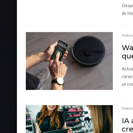
Despu
de Ho
Redacc
Wa
que
Actua
carac
se con
Redacc
IA 
cre