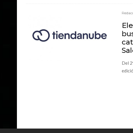
Redacc
Ele
bus
ca
Sal
Del 2
edició