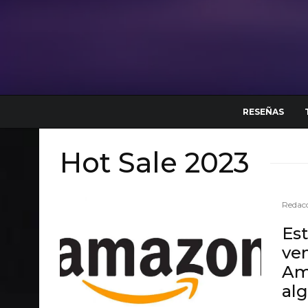
RESEÑAS
Hot Sale 2023
Redacc
Est
ve
Am
alg