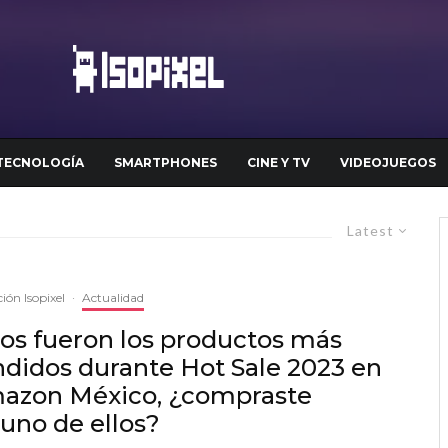
TECNOLOGÍA
SMARTPHONES
CINE Y TV
VIDEOJUEGOS
Latest
ión Isopixel
·
Actualidad
os fueron los productos más
ndidos durante Hot Sale 2023 en
azon México, ¿compraste
uno de ellos?