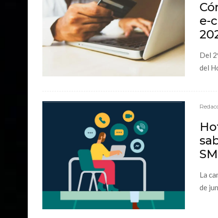
Có
e-
20
Del 2
del H
Redacc
Hot
sab
SM
La ca
de jun