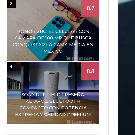
3
8.2
HONOR X8C: EL CELULAR CON
CÁMARA DE 108 MP QUE BUSCA
CONQUISTAR LA GAMA MEDIA EN
MÉXICO
4
8.8
SONY ULT FIELD 1 RESEÑA:
ALTAVOZ BLUETOOTH
COMPACTO CON POTENCIA
EXTREMA Y CALIDAD PREMIUM