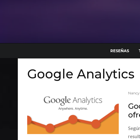
RESEÑAS
Google Analytics
Nancy
Goo
ofr
Según
resul