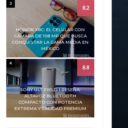
3
8.2
HONOR X8C: EL CELULAR CON
CÁMARA DE 108 MP QUE BUSCA
CONQUISTAR LA GAMA MEDIA EN
MÉXICO
4
8.8
SONY ULT FIELD 1 RESEÑA:
ALTAVOZ BLUETOOTH
COMPACTO CON POTENCIA
EXTREMA Y CALIDAD PREMIUM