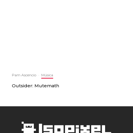
Pam Ascencio
·
Música
Outsider: Mutemath