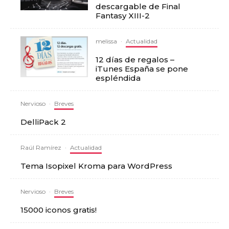
descargable de Final
Fantasy XIII-2
melissa
·
Actualidad
12 días de regalos –
iTunes España se pone
espléndida
Nervioso
·
Breves
DelliPack 2
Raúl Ramírez
·
Actualidad
Tema Isopixel Kroma para WordPress
Nervioso
·
Breves
15000 iconos gratis!