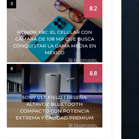
3
8.2
HONOR X8C: EL CELULAR CON
CÁMARA DE 108 MP QUE BUSCA
CONQUISTAR LA GAMA MEDIA EN
MÉXICO
4
8.8
SONY ULT FIELD 1 RESEÑA:
ALTAVOZ BLUETOOTH
COMPACTO CON POTENCIA
EXTREMA Y CALIDAD PREMIUM