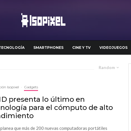
TECNOLOGÍA
SMARTPHONES
CINE Y TV
VIDEOJUEGOS
Random
ión Isopixel
·
Gadgets
D presenta lo último en
nología para el cómputo de alto
ndimiento
lanea que más de 200 nuevas computadoras portátiles