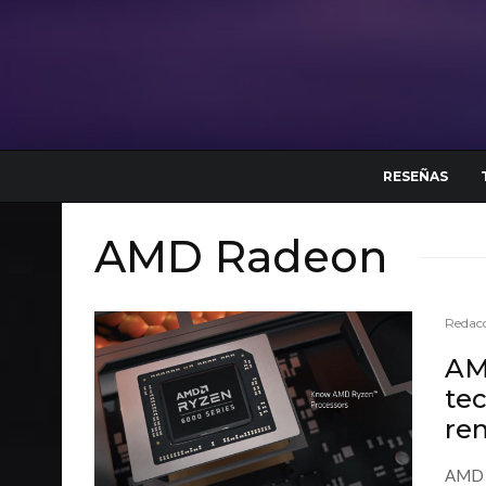
RESEÑAS
AMD Radeon
Redacc
AM
tec
re
AMD p