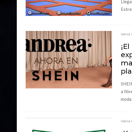
Llega
Extre
Vania 
¡E
ex
ma
pl
SHEIN
a Niv
moda y
Vania 