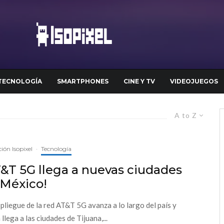
TECNOLOGÍA
SMARTPHONES
CINE Y TV
VIDEOJUEGOS
A to Z
ión Isopixel
·
Tecnología
&T 5G llega a nuevas ciudades
 México!
spliegue de la red AT&T 5G avanza a lo largo del país y
llega a las ciudades de Tijuana,...