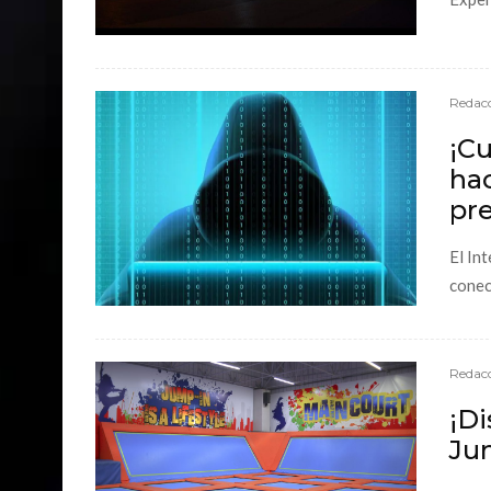
Redacc
¡C
ha
pre
El In
conec
Redacc
¡Di
Jum