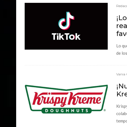
Redacc
¡L
rea
fav
Lo qu
de lo
Vania 
¡Nu
Kr
Krisp
colab
tempo