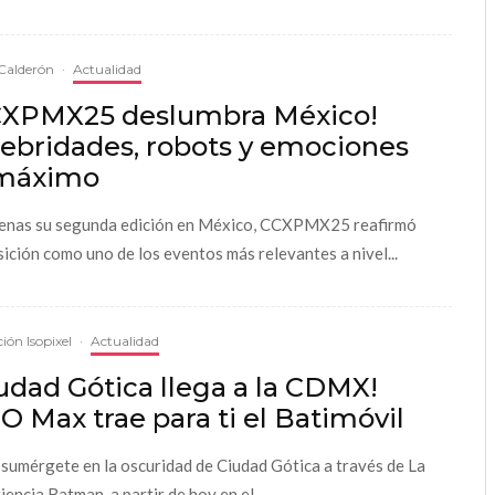
Calderón
·
Actualidad
CXPMX25 deslumbra México!
lebridades, robots y emociones
 máximo
enas su segunda edición en México, CCXPMX25 reafirmó
sición como uno de los eventos más relevantes a nivel...
ión Isopixel
·
Actualidad
udad Gótica llega a la CDMX!
 Max trae para ti el Batimóvil
 sumérgete en la oscuridad de Ciudad Gótica a través de La
encia Batman, a partir de hoy en el...