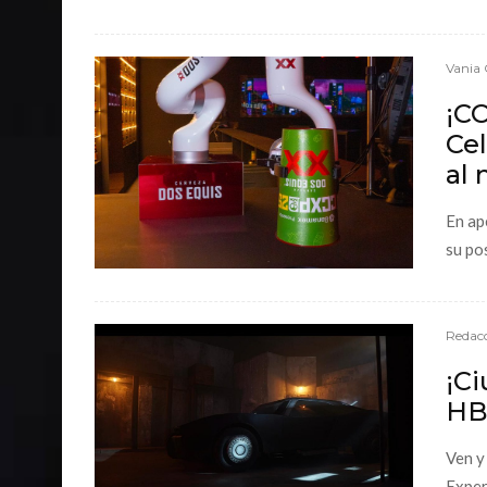
Vania 
¡C
Ce
al
En ap
su po
Redacc
¡Ci
HBO
Ven y
Experi