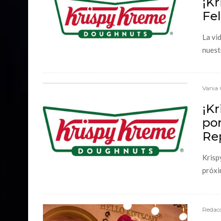
¡Kr
Fel
La vi
nuest
Vania 
¡Kr
por
Re
Krisp
próxim
Redacc