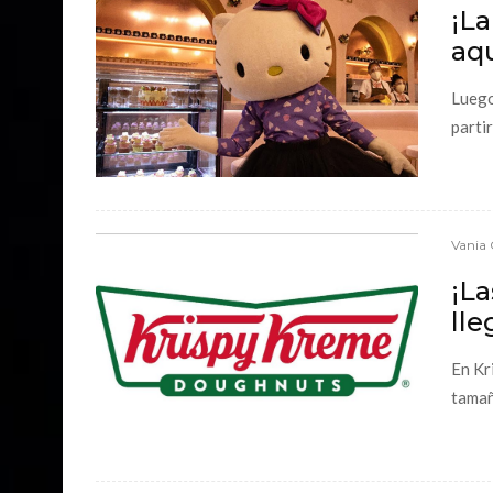
¡La
aqu
Luego
partir
Vania 
¡L
lle
En Kr
tamañ