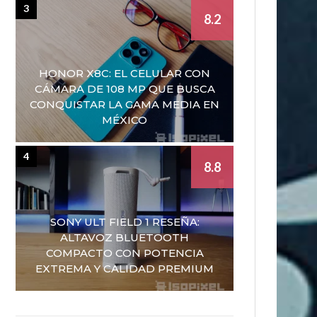
3
8.2
HONOR X8C: EL CELULAR CON
CÁMARA DE 108 MP QUE BUSCA
CONQUISTAR LA GAMA MEDIA EN
MÉXICO
4
8.8
SONY ULT FIELD 1 RESEÑA:
ALTAVOZ BLUETOOTH
COMPACTO CON POTENCIA
EXTREMA Y CALIDAD PREMIUM