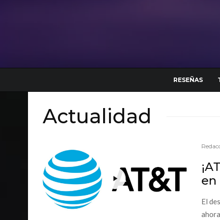
RESEÑAS
Actualidad
Redacc
¡AT
en
El de
ahora 