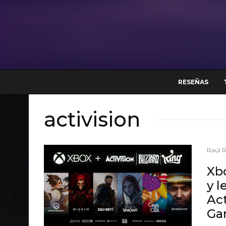
RESEÑAS
activision
Raúl 
Xbo
y l
Act
Ga