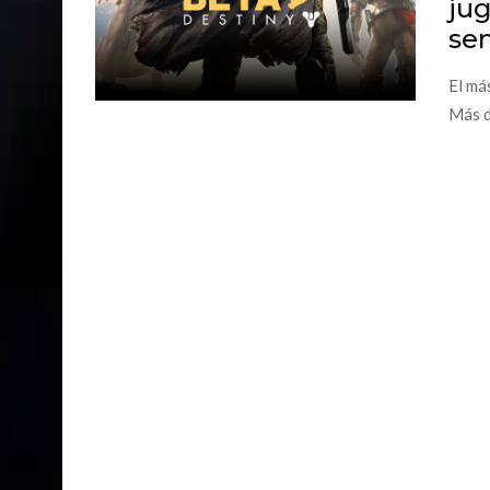
jug
se
El má
Más d