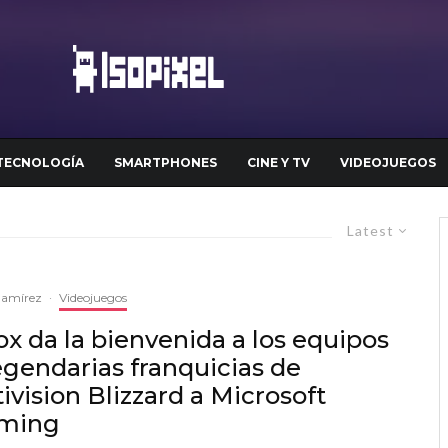
TECNOLOGÍA
SMARTPHONES
CINE Y TV
VIDEOJUEGOS
Latest
Ramírez
·
Videojuegos
x da la bienvenida a los equipos
egendarias franquicias de
ivision Blizzard a Microsoft
ming