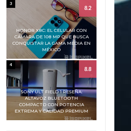
3
8.2
HONOR X8C: EL CELULAR CON
CÁMARA DE 108 MP QUE BUSCA
CONQUISTAR LA GAMA MEDIA EN
MÉXICO
4
8.8
SONY ULT FIELD 1 RESEÑA:
ALTAVOZ BLUETOOTH
COMPACTO CON POTENCIA
EXTREMA Y CALIDAD PREMIUM