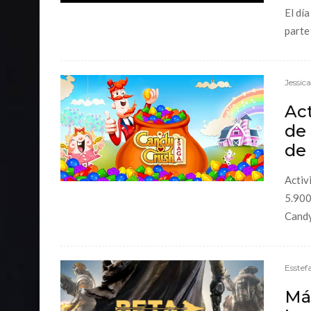
El día
parte
Jessic
Act
de
de 
Activ
5.900
Candy
Esstef
Más