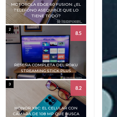
MOTOROLA EDGE 60 FUSION: ¿EL
TELÉFONO ASEQUIBLE QUE LO
TIENE TODO?
2
8.5
RESEÑA COMPLETA DEL ROKU
STREAMING STICK PLUS
3
8.2
HONOR X8C: EL CELULAR CON
CÁMARA DE 108 MP QUE BUSCA