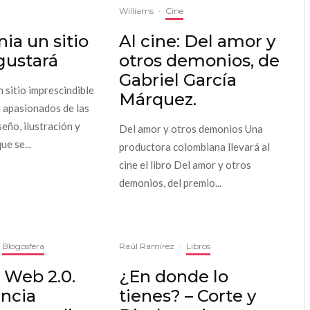
Williams
·
Cine
ia un sitio
Al cine: Del amor y
gustará
otros demonios, de
Gabriel García
n sitio imprescindible
Márquez.
s apasionados de las
seño, ilustración y
Del amor y otros demonios Una
e se...
productora colombiana llevará al
cine el libro Del amor y otros
demonios, del premio...
Blogosfera
Raúl Ramírez
·
Libros
 Web 2.0.
¿En donde lo
encia
tienes? – Corte y