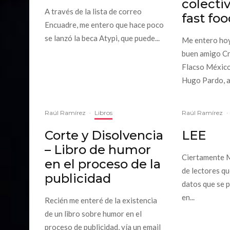
colecti
A través de la lista de correo
fast foo
Encuadre, me entero que hace poco
se lanzó la beca Atypi, que puede...
Me entero hoy
buen amigo Cr
Flacso Méxic
Hugo Pardo, a
Raúl Ramírez
·
Libros
Raúl Ramírez
·
Corte y Disolvencia
LEE
– Libro de humor
Ciertamente M
en el proceso de la
de lectores q
publicidad
datos que se p
en...
Recién me enteré de la existencia
de un libro sobre humor en el
proceso de publicidad, vía un email