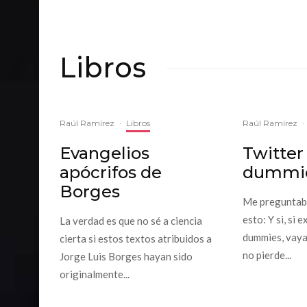
Libros
Raúl Ramírez
·
Libros
Raúl Ramírez
·
Evangelios
Twitter 
apócrifos de
dummi
Borges
Me preguntaba
esto: Y si, si 
La verdad es que no sé a ciencia
dummies, vaya 
cierta si estos textos atribuidos a
no pierde...
Jorge Luis Borges hayan sido
originalmente...