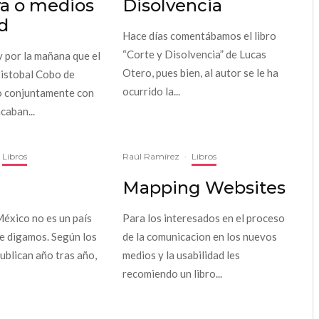
va o medios
Disolvencia
d
Hace días comentábamos el libro
“Corte y Disolvencia” de Lucas
 por la mañana que el
Otero, pues bien, al autor se le ha
istobal Cobo de
ocurrido la...
o conjuntamente con
caban...
Libros
Raúl Ramírez
·
Libros
Mapping Websites
éxico no es un país
Para los interesados en el proceso
ue digamos. Según los
de la comunicacion en los nuevos
ublican año tras año,
medios y la usabilidad les
recomiendo un libro...