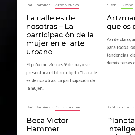
Raúl Ramírez
·
Artes visuales
eliasn
·
Diseño
La calle es de
Artzman
nosotras – La
que os 
participación de la
Así de claro, u
mujer en el arte
para todos lo
urbano
tendencias, di
demás temas qu
El próximo viernes 9 de mayo se
presentará el Libro-objeto “La calle
es de nosotras. La participación de
la mujer...
Raúl Ramírez
·
Convocatorias
Raúl Ramírez
·
Beca Victor
Planeta
Hammer
Intelig