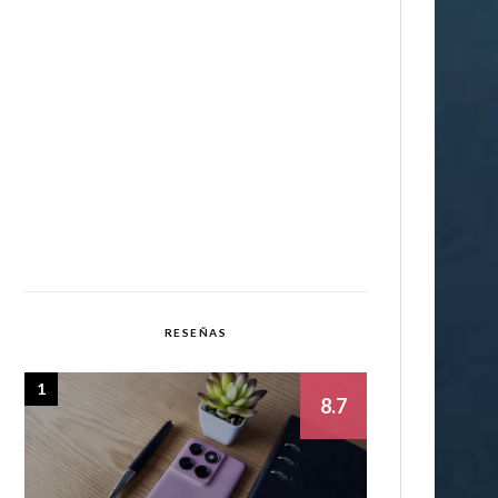
RESEÑAS
1
8.7