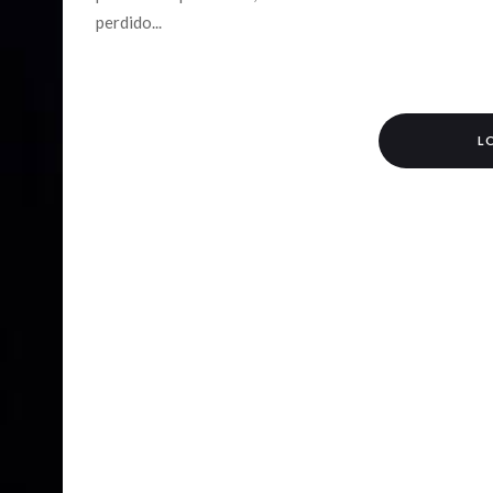
perdido...
L