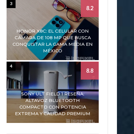
3
8.2
HONOR X8C: EL CELULAR CON
CÁMARA DE 108 MP QUE BUSCA
CONQUISTAR LA GAMA MEDIA EN
MÉXICO
4
8.8
SONY ULT FIELD 1 RESEÑA:
ALTAVOZ BLUETOOTH
COMPACTO CON POTENCIA
EXTREMA Y CALIDAD PREMIUM