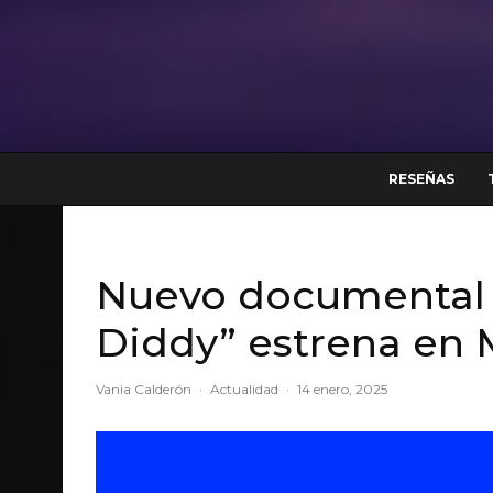
RESEÑAS
Nuevo documental “
Diddy” estrena en 
Vania Calderón
·
Actualidad
·
14 enero, 2025