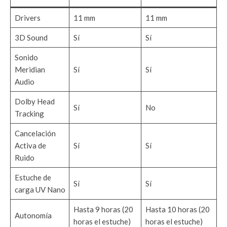
Drivers
11 mm
11 mm
3D Sound
Sí
Sí
Sonido
Meridian
Sí
Sí
Audio
Dolby Head
Sí
No
Tracking
Cancelación
Activa de
Sí
Sí
Ruido
Estuche de
Sí
Sí
carga UV Nano
Hasta 9 horas (20
Hasta 10 horas (20
Autonomía
horas el estuche)
horas el estuche)