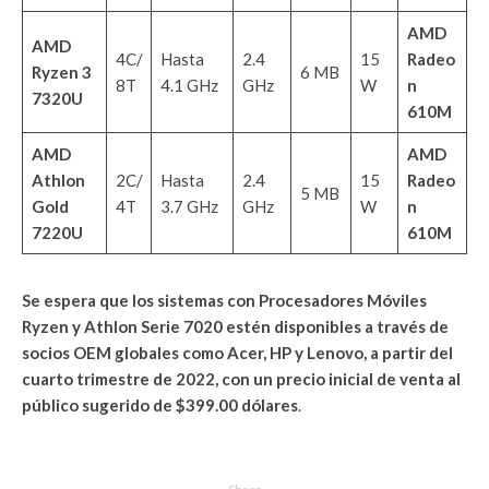
AMD
AMD
4C/
Hasta
2.4
15
Radeo
Ryzen 3
6 MB
8T
4.1 GHz
GHz
W
n
7320U
610M
AMD
AMD
Athlon
2C/
Hasta
2.4
15
Radeo
5 MB
Gold
4T
3.7 GHz
GHz
W
n
7220U
610M
Se espera que los sistemas con Procesadores Móviles
Ryzen y Athlon Serie 7020 estén disponibles a través de
socios OEM globales como Acer, HP y Lenovo, a partir del
cuarto trimestre de 2022, con un precio inicial de venta al
público sugerido de $399.00 dólares
.