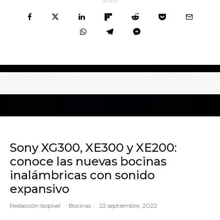
Share
Sony XG300, XE300 y XE200:
conoce las nuevas bocinas
inalámbricas con sonido
expansivo
Redacción Isopixel
·
Bocinas
·
22 septiembre, 2022