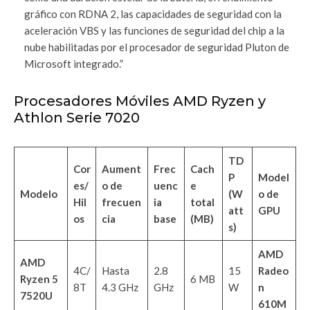
gráfico con RDNA 2, las capacidades de seguridad con la
aceleración VBS y las funciones de seguridad del chip a la
nube habilitadas por el procesador de seguridad Pluton de
Microsoft integrado.”
Procesadores Móviles AMD Ryzen y
Athlon Serie 7020
TD
Cor
Aument
Frec
Cach
P
Model
es/
o de
uenc
e
Modelo
(W
o de
Hil
frecuen
ia
total
att
GPU
os
cia
base
(MB)
s)
AMD
AMD
4C/
Hasta
2.8
15
Radeo
Ryzen 5
6 MB
8T
4.3 GHz
GHz
W
n
7520U
610M