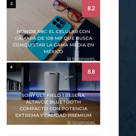
3
8.2
HONOR X8C: EL CELULAR CON
CÁMARA DE 108 MP QUE BUSCA
CONQUISTAR LA GAMA MEDIA EN
MÉXICO
4
8.8
SONY ULT FIELD 1 RESEÑA:
ALTAVOZ BLUETOOTH
COMPACTO CON POTENCIA
EXTREMA Y CALIDAD PREMIUM