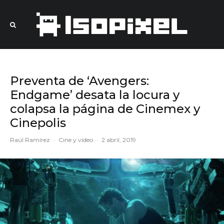
Preventa de ‘Avengers:
Endgame’ desata la locura y
colapsa la página de Cinemex y
Cinepolis
Raúl Ramírez
·
Cine y video
·
2 abril, 2019