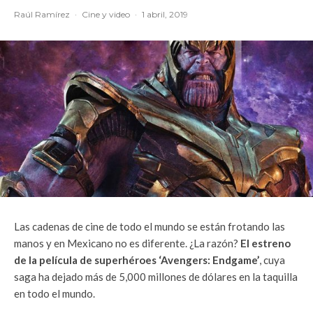
Raúl Ramírez
·
Cine y video
·
1 abril, 2019
Las cadenas de cine de todo el mundo se están frotando las
manos y en Mexicano no es diferente. ¿La razón?
El estreno
de la película de superhéroes ‘Avengers: Endgame’
, cuya
saga ha dejado más de 5,000 millones de dólares en la taquilla
en todo el mundo.