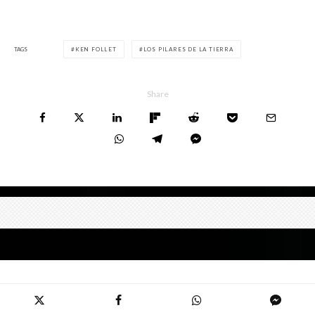
TAGS
KEN FOLLET
LOS PILARES DE LA TIERRA
Share
Vacuum Food System de Stanley