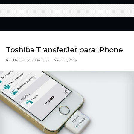
Toshiba TransferJet para iPhone
Raúl Ramírez
·
Gadgets
·
7 enero, 2015