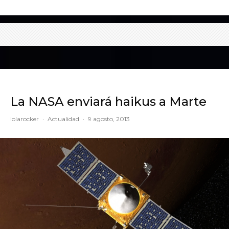
La NASA enviará haikus a Marte
lolarocker
·
Actualidad
·
9 agosto, 2013