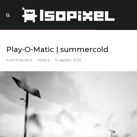
Play-O-Matic | summercold
Auro Pastrana
·
Música
·
12 agosto, 2013