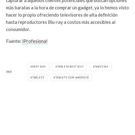
capturar a aquellos clientes potenciales que buscan opciones
más baratas a la hora de comprar un gadget, ya lo hemos visto
hacer lo propio ofreciendo televisores de alta definición
hasta reproductores Blu-ray a costos más accesibles al
consumidor.
Fuente:
iProfesional
BEST BUY
TABLETA BEST BUY
TABLETAS
TAGS
TABLETS
TABLETS CON ANDROID