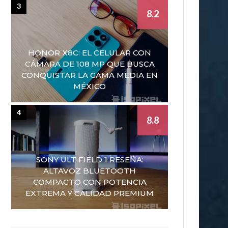
3
8.2
HONOR X8C: EL CELULAR CON
CÁMARA DE 108 MP QUE BUSCA
CONQUISTAR LA GAMA MEDIA EN
MÉXICO
4
8.8
SONY ULT FIELD 1 RESEÑA:
ALTAVOZ BLUETOOTH
COMPACTO CON POTENCIA
EXTREMA Y CALIDAD PREMIUM