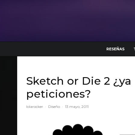
RESEÑAS
Sketch or Die 2 ¿ya
peticiones?
lolarocker
·
Diseño
·
13 mayo, 2011