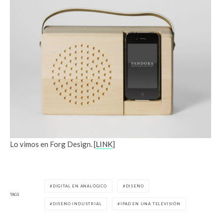
Lo vimos en Forg Design. [
LINK
]
DIGITAL EN ANALÓGICO
DISEÑO
TAGS
DISEÑO INDUSTRIAL
IPAD EN UNA TELEVISIÓN