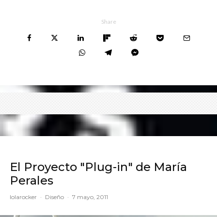
Share
El Proyecto "Plug-in" de María
Perales
lolarocker
·
Diseño
·
7 mayo, 2011