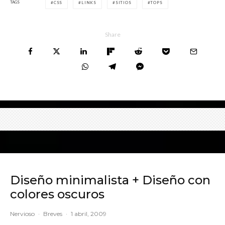
TAGS
CSS
LINKS
SITIOS
TOPS
Share
Diseño minimalista + Diseño con
colores oscuros
Nervioso
·
Breves
·
1 abril, 2009