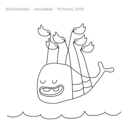
Raúl Ramírez
·
Actualidad
·
19 marzo, 2009