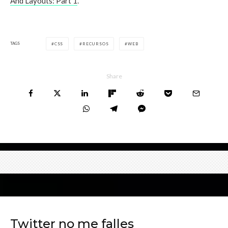
And Layouts: Part 1
.
TAGS
CSS
RECURSOS
WEB
Share
Twitter no me falles