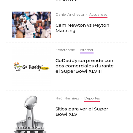
Daniel Ancheyta
·
Actualidad
Cam Newton vs Peyton
Manning
Esstefannie
·
Internet
GoDaddy sorprende con
dos comerciales durante
el SuperBowl XLVIII
Raúl Ramírez
·
Deportes
Sitios para ver el Super
Bowl XLV