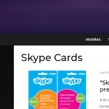
RESEÑAS
Skype Cards
Raúl 
"Sk
pr
A fin
ha la