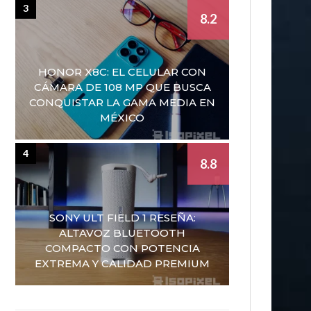
3
8.2
HONOR X8C: EL CELULAR CON
CÁMARA DE 108 MP QUE BUSCA
CONQUISTAR LA GAMA MEDIA EN
MÉXICO
4
8.8
SONY ULT FIELD 1 RESEÑA:
ALTAVOZ BLUETOOTH
COMPACTO CON POTENCIA
EXTREMA Y CALIDAD PREMIUM