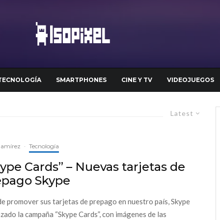
TECNOLOGÍA
SMARTPHONES
CINE Y TV
VIDEOJUEGOS
Latest
Ramírez
·
Tecnología
ype Cards” – Nuevas tarjetas de
epago Skype
 de promover sus tarjetas de prepago en nuestro país, Skype
nzado la campaña “Skype Cards”, con imágenes de las