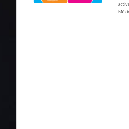
activ
Méxic