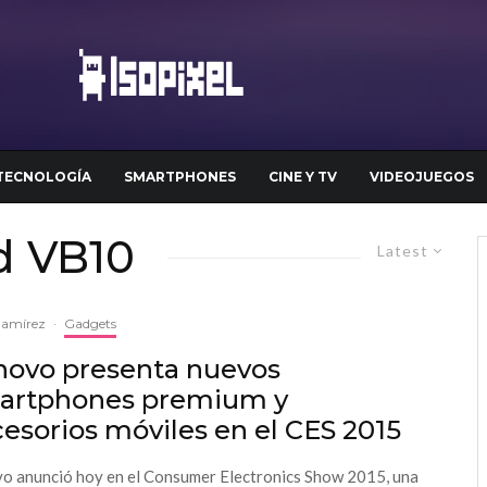
TECNOLOGÍA
SMARTPHONES
CINE Y TV
VIDEOJUEGOS
d VB10
Latest
Ramírez
·
Gadgets
novo presenta nuevos
artphones premium y
esorios móviles en el CES 2015
o anunció hoy en el Consumer Electronics Show 2015, una