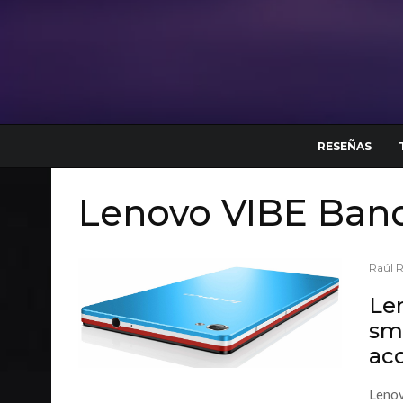
RESEÑAS
Lenovo VIBE Ban
Raúl 
Le
sm
acc
Lenov