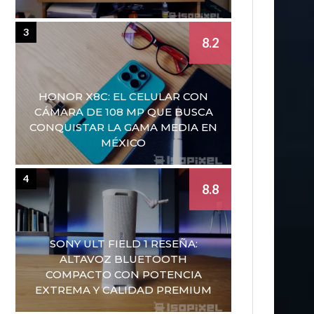
3
8.2
HONOR X8C: EL CELULAR CON
CÁMARA DE 108 MP QUE BUSCA
CONQUISTAR LA GAMA MEDIA EN
MÉXICO
4
8.8
SONY ULT FIELD 1 RESEÑA:
ALTAVOZ BLUETOOTH
COMPACTO CON POTENCIA
EXTREMA Y CALIDAD PREMIUM