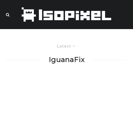
Latest
IguanaFix