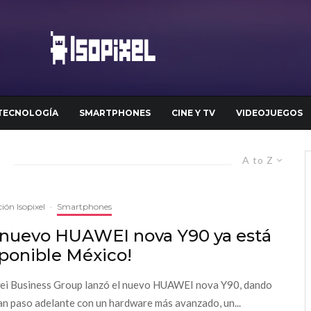
TECNOLOGÍA
SMARTPHONES
CINE Y TV
VIDEOJUEGOS
A to Z
ión Isopixel
·
Smartphones
l nuevo HUAWEI nova Y90 ya está
sponible México!
i Business Group lanzó el nuevo HUAWEI nova Y90, dando
an paso adelante con un hardware más avanzado, un...