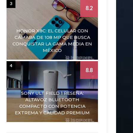
3
8.2
HONOR X8C: EL CELULAR CON
CÁMARA DE 108 MP QUE BUSCA
CONQUISTAR LA GAMA MEDIA EN
MÉXICO
4
8.8
SONY ULT FIELD 1 RESEÑA:
ALTAVOZ BLUETOOTH
COMPACTO CON POTENCIA
EXTREMA Y CALIDAD PREMIUM