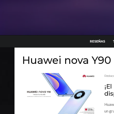
RESEÑAS
Huawei nova Y90
Redacc
¡E
di
Huawe
un gr