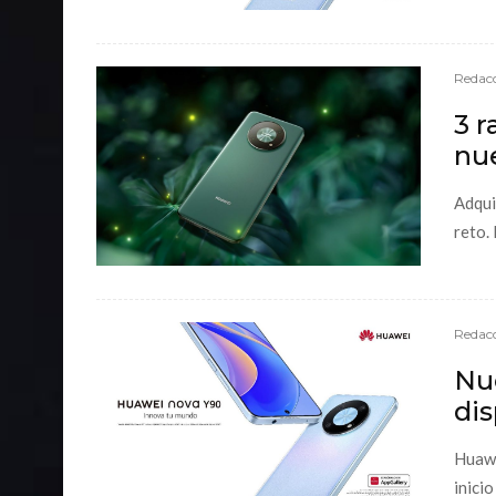
Redacc
3 r
nu
Adqui
reto.
Redacc
Nu
dis
Huawe
inici