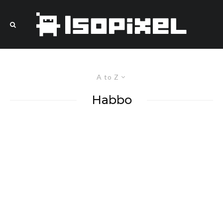
A to Z
Habbo