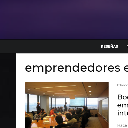
RESEÑAS
emprendedores 
lolaro
Boo
em
int
Hace 