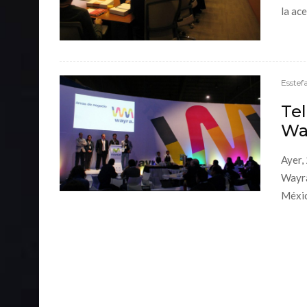
la ac
Esstef
Te
Wa
Ayer,
Wayra
México