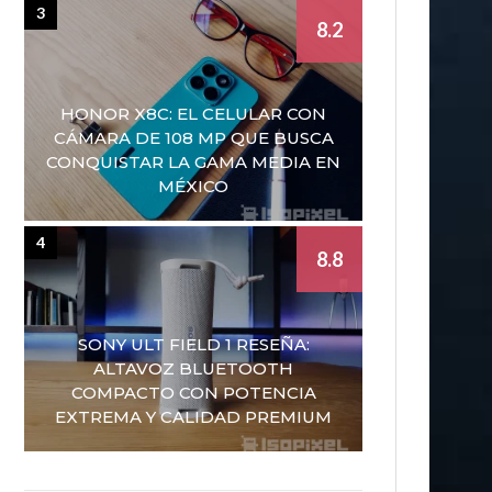
3
8.2
HONOR X8C: EL CELULAR CON
CÁMARA DE 108 MP QUE BUSCA
CONQUISTAR LA GAMA MEDIA EN
MÉXICO
4
8.8
SONY ULT FIELD 1 RESEÑA:
ALTAVOZ BLUETOOTH
COMPACTO CON POTENCIA
EXTREMA Y CALIDAD PREMIUM