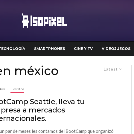
TECNOLOGÍA
SMARTPHONES
CINE Y TV
VIDEOJUEGOS
en méxico
Latest
cker
·
Eventos
tCamp Seattle, lleva tu
presa a mercados
ernacionales.
un par de meses les contamos del BootCamp que organizó