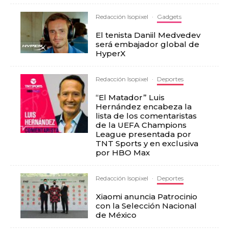
Redacción Isopixel
·
Gadgets
El tenista Daniil Medvedev
será embajador global de
HyperX
Redacción Isopixel
·
Deportes
“El Matador” Luis
Hernández encabeza la
lista de los comentaristas
de la UEFA Champions
League presentada por
TNT Sports y en exclusiva
por HBO Max
Redacción Isopixel
·
Deportes
Xiaomi anuncia Patrocinio
con la Selección Nacional
de México