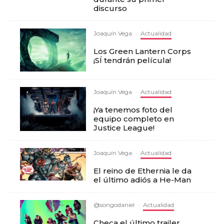
discurso
Joaquín Vega
·
Actualidad
Los Green Lantern Corps
¡SÍ tendrán película!
Joaquín Vega
·
Actualidad
¡Ya tenemos foto del
equipo completo en
Justice League!
Joaquín Vega
·
Actualidad
El reino de Ethernia le da
el último adiós a He-Man
@songodaniel
·
Actualidad
Checa el último trailer