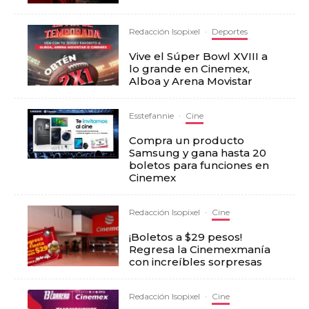
Redacción Isopixel
·
Deportes
Vive el Súper Bowl XVIII a
lo grande en Cinemex,
Alboa y Arena Movistar
Esstefannie
·
Cine
Compra un producto
Samsung y gana hasta 20
boletos para funciones en
Cinemex
Redacción Isopixel
·
Cine
¡Boletos a $29 pesos!
Regresa la Cinemexmanía
con increíbles sorpresas
Redacción Isopixel
·
Cine