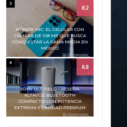
3
8.2
HONOR X8C: EL CELULAR CON
CÁMARA DE 108 MP QUE BUSCA
CONQUISTAR LA GAMA MEDIA EN
MÉXICO
4
8.8
SONY ULT FIELD 1 RESEÑA:
ALTAVOZ BLUETOOTH
COMPACTO CON POTENCIA
EXTREMA Y CALIDAD PREMIUM