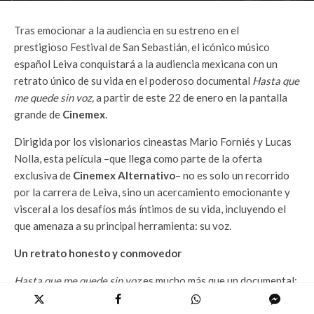
Tras emocionar a la audiencia en su estreno en el
prestigioso Festival de San Sebastián, el icónico músico
español Leiva conquistará a la audiencia mexicana con un
retrato único de su vida en el poderoso documental
Hasta que
me quede sin voz,
a partir de este 22 de enero en la pantalla
grande de
Cinemex
.
Dirigida por los visionarios cineastas Mario Forniés y Lucas
Nolla, esta película –que llega como parte de la oferta
exclusiva de
Cinemex Alternativo
– no es solo un recorrido
por la carrera de Leiva, sino un acercamiento emocionante y
visceral a los desafíos más íntimos de su vida, incluyendo el
que amenaza a su principal herramienta: su voz.
Un retrato honesto y conmovedor
Hasta que me quede sin voz
es mucho más que un documental:
es una inmersión en el alma de un artista que ha dedicado su
vida a la música. A través de un acceso sin precedentes a los