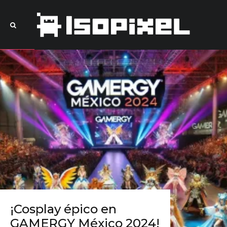
¡Cosplay épico en
GAMERGY México 2024!