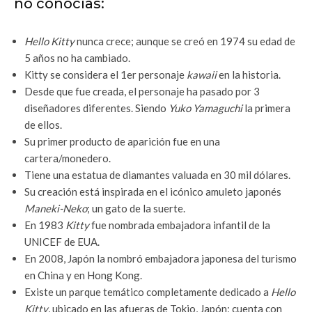
no conocías:
Hello Kitty
nunca crece; aunque se creó en 1974 su edad de
5 años no ha cambiado.
Kitty se considera el 1er personaje
kawaii
en la historia.
Desde que fue creada, el personaje ha pasado por 3
diseñadores diferentes. Siendo
Yuko Yamaguchi
la primera
de ellos.
Su primer producto de aparición fue en una
cartera/monedero.
Tiene una estatua de diamantes valuada en 30 mil dólares.
Su creación está inspirada en el icónico amuleto japonés
Maneki-Neko
; un gato de la suerte.
En 1983
Kitty
fue nombrada embajadora infantil de la
UNICEF de EUA.
En 2008, Japón la nombró embajadora japonesa del turismo
en China y en Hong Kong.
Existe un parque temático completamente dedicado a
Hello
Kitty
, ubicado en las afueras de Tokio, Japón; cuenta con