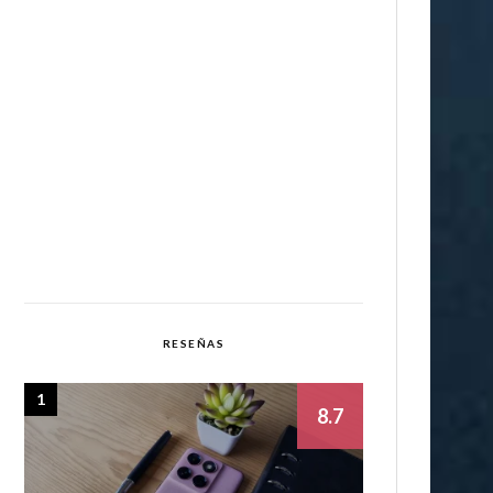
RESEÑAS
1
8.7