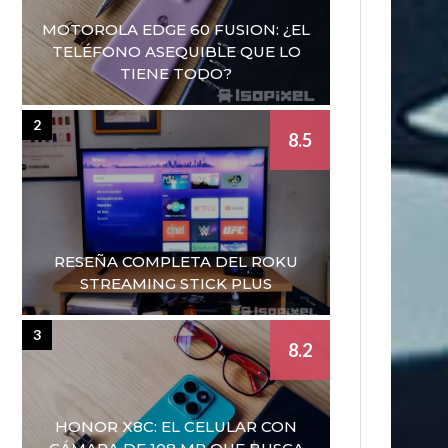
MOTOROLA EDGE 60 FUSION: ¿EL
TELÉFONO ASEQUIBLE QUE LO
TIENE TODO?
2
8.5
RESEÑA COMPLETA DEL ROKU
STREAMING STICK PLUS
3
8.2
HONOR X8C: EL CELULAR CON