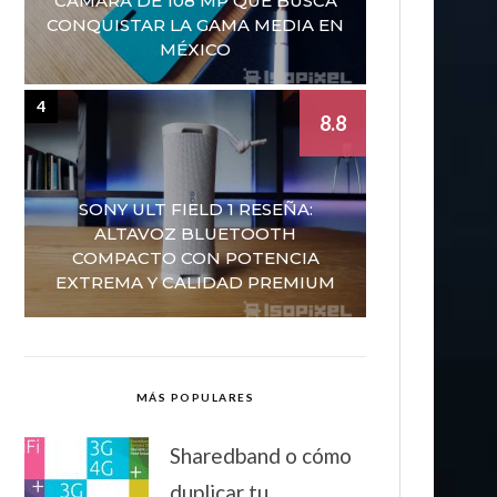
CÁMARA DE 108 MP QUE BUSCA
CONQUISTAR LA GAMA MEDIA EN
MÉXICO
4
8.8
SONY ULT FIELD 1 RESEÑA:
ALTAVOZ BLUETOOTH
COMPACTO CON POTENCIA
EXTREMA Y CALIDAD PREMIUM
MÁS POPULARES
Sharedband o cómo
duplicar tu