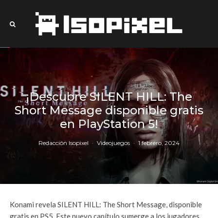
¡Descubre SILENT HILL: The
Short Message disponible gratis
en PlayStation 5!
Redacción Isopixel
·
Videojuegos
·
1 febrero, 2024
Konami revela SILENT HILL: The Short Message, disponible
gratis en PS5. Este nuevo capítulo sumerge a los jugadores