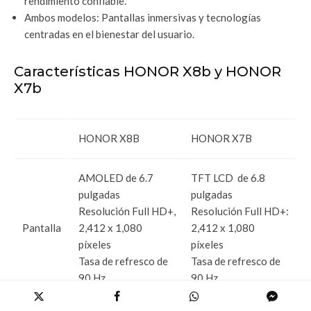
rendimiento confiable.
Ambos modelos: Pantallas inmersivas y tecnologías
centradas en el bienestar del usuario.
Características HONOR X8b y HONOR
X7b
HONOR X8B
HONOR X7B
AMOLED de 6.7
TFT LCD de 6.8
pulgadas
pulgadas
Resolución Full HD+,
Resolución Full HD+:
Pantalla
2,412 x 1,080
2,412 x 1,080
píxeles
píxeles
Tasa de refresco de
Tasa de refresco de
90 Hz
90 Hz