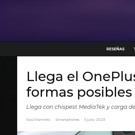
RESEÑAS
Llega el OnePlu
formas posibles
Llega con chispest MediaTek y carga d
Raúl Ramírez
·
Smartphones
·
5 julio, 2023