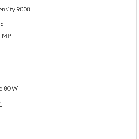
nsity 9000
MP
8 MP
de 80 W
1