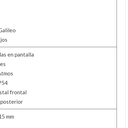
Galileo
ojos
las en pantalla
les
Atmos
IP54
stal frontal
 posterior
.15 mm