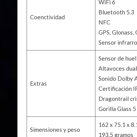
WiFi 6
Bluetooth 5.3
Coenctividad
NFC
GPS, Glonass, 
Sensor infrarr
Sensor de huel
Altavoces dua
Sonido Dolby 
Extras
Certificación 
Dragontrail cri
Gorilla Glass 5
162 x 75.1 x 8
Simensiones y peso
193.5 gramos