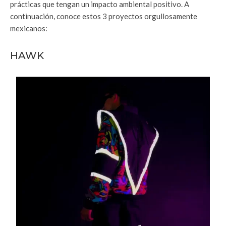
prácticas que tengan un impacto ambiental positivo. A
continuación, conoce estos 3 proyectos orgullosamente
mexicanos:
HAWK