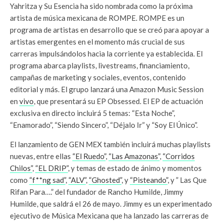
Yahritza y Su Esencia ha sido nombrada como la próxima
artista de música mexicana de ROMPE. ROMPE es un
programa de artistas en desarrollo que se creó para apoyar a
artistas emergentes en el momento más crucial de sus
carreras impulsándolos hacia la corriente ya establecida. El
programa abarca playlists, livestreams, financiamiento,
campañas de marketing y sociales, eventos, contenido
editorial y más. El grupo lanzará una Amazon Music Session
en
vivo
, que presentará su EP Obsessed. El EP de actuación
exclusiva en directo incluirá 5 temas: “Esta Noche”,
“Enamorado”, “Siendo Sincero”, “Déjalo Ir” y “Soy El Único”.
El lanzamiento de GEN MEX también incluirá muchas playlists
nuevas, entre ellas
“El Ruedo”
,
“Las Amazonas”
,
“Corridos
Chilos”
,
“EL DRIP”
, y temas de estado de ánimo y momentos
como
“f**ng sad”
,
“ALV”
,
“Ghosted”
, y
“Pisteando”
, y ” Las Que
Rifan Para….” del fundador de Rancho Humilde, Jimmy
Humilde, que saldrá el 26 de mayo. Jimmy es un experimentado
ejecutivo de Música Mexicana que ha lanzado las carreras de