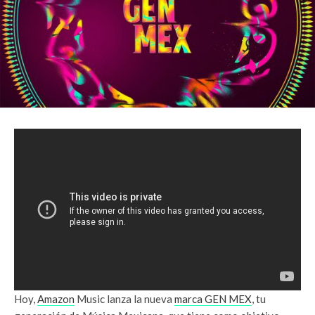
Hoy,
Amazon
Music lanza la nueva
marca GEN MEX
, tu